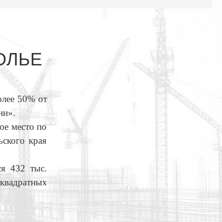
ОЛЬЕ
олее 50% от
ни».
ое место по
ьского края
я 432 тыс.
 квадратных