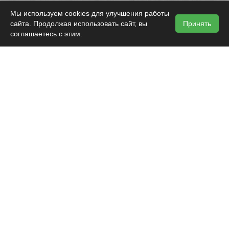
Мы используем cookies для улучшения работы
сайта. Продолжая использовать сайт, вы
Принять
соглашаетесь с этим.
Карта сайта
Вступить в СРО
Обратный звонок
Политика конфиденциальности
Поиск
г. Ставрополь, ул. Мира 274, офис №5
Тел.: 8 (8652) 991 - 275, 500 - 464
Разработка сайта